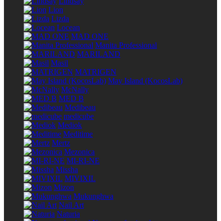
Lindsay
Lion
Lizda
Locean
MAD ONE
Manita Professional
MARILAND
Masil
MATRIGEN
May Island (KocosLab)
McNally
MED B
Medibeau
medicube
Mediok
Meditime
Mertz
Mezonica
MI-RI-NE
Missha
MIVIXIL
Mizon
Mukunghwa
Nail Art
Naturia