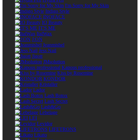
I'm Sorry for My Skin
Indigo Style
INOFACE
IQ Beauty
IT'S ME
ItalWax
J:ON
Jeanmishel
Jess Nail
Jigott
JMsolution
Kapous professional
Kiss by Rosemine
KONDOR
Kristaller
Lador
Lash Botox
Lash Secret
Lash&Go
Lebelage
LEI
Levidor
LIFETRONS
Likato