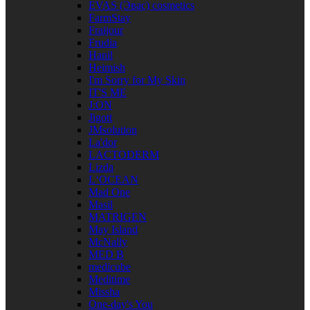
EVAS (Эвас) cosmetics
FarmStay
Fraijour
Frudia
Hanil
Heimish
I'm Sorry for My Skin
IT'S ME
J:ON
Jigott
JMsolution
La'dor
LACTODERM
Lizda
L‘OCEAN
Mad One
Masil
MATRIGEN
May Island
McNally
MED B
medicube
Meditime
Missha
One-day's You