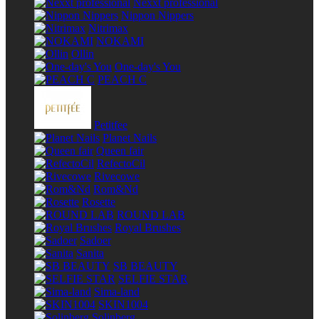
Nexxt professional
Nippon Nippers
Nitrimax
NOKAMI
Ollin
One-day's You
PEACH C
Petitfee
Planet Nails
Queen fair
RefectoCil
Rivecowe
Rom&Nd
Rosette
ROUND LAB
Royal Brushes
Sadoer
Sanita
SB BEAUTY
SELFIE STAR
Sima-land
SKIN1004
Solinberg