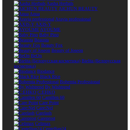
Aasha Herbals
AICHUN BEAUTY
Anua
Aravia professional
AXIS-Y
AYOUME
Baby Pino
Beausta
Beauty Fox
Beauty of Joseon
BeOn
Bielita (Белорусская
косметика)
Biodance
Black Rice
Bohemia Professional
By Wishtrend
C:EHKO
Camillen 60
Care Point
Care:Nel
Carelash
Careprost
Celimax
Centellian24