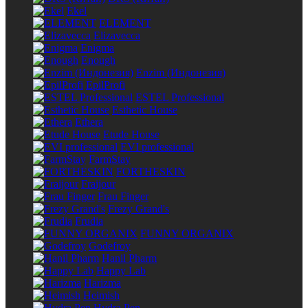
Ekel
ELEMENT
Elizavecca
Enigma
Enough
Enzim (Индонезия)
EpilProfi
ESTEL Professional
Esthetic House
Ethera
Etude House
EVI professional
FarmStay
FORTHESKIN
Fraijour
Frau Finger
Frezy Grand's
Frudia
FUNNY ORGANIX
Godefroy
Hanil Pharm
Happy Lab
Harizma
Heimish
Hydra Pen