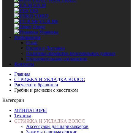
Y.N.M
YES
YOKO
YU.R Me
Zinger
Упаковка
Информация
О нас
Оплата и Доставка
Политика обработки персональных данных
Пользовательское соглашение
Контакты
Главная
СТРИЖКА И УКЛАДКА ВОЛОС
Расчески и брашинги
Гребни и расчески с хвостиком
Категории
МИНИАТЮРЫ
Техника
СТРИЖКА И УКЛАДКА ВОЛОС
Аксессуары для парикмахеров
Зажимы парикмахерские