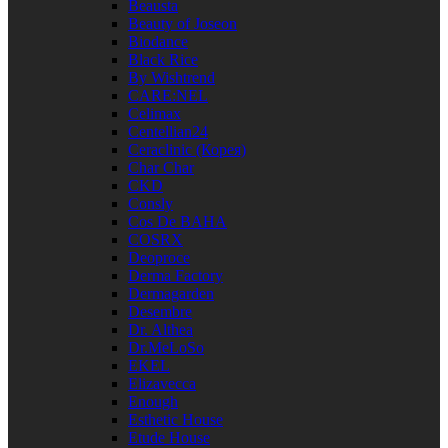
Beausta
Beauty of Joseon
Biodance
Black Rice
By Wishtrend
CARE:NEL
Celimax
Centellian24
Ceraclinic (Корея)
Char Char
CKD
Consly
Cos De BAHA
COSRX
Deoproce
Derma Factory
Dermagarden
Desembre
Dr. Althea
Dr.MeLoSo
EKEL
Elizavecca
Enough
Esthetic House
Etude House