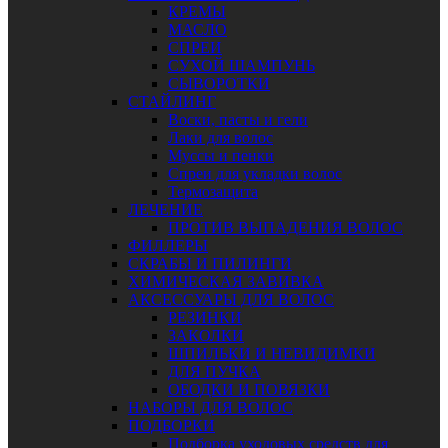
КРЕМЫ
МАСЛО
СПРЕИ
СУХОЙ ШАМПУНЬ
СЫВОРОТКИ
СТАЙЛИНГ
Воски, пасты и гели
Лаки для волос
Муссы и пенки
Спреи для укладки волос
Термозащита
ЛЕЧЕНИЕ
ПРОТИВ ВЫПАДЕНИЯ ВОЛОС
ФИЛЛЕРЫ
СКРАБЫ И ПИЛИНГИ
ХИМИЧЕСКАЯ ЗАВИВКА
АКСЕССУАРЫ ДЛЯ ВОЛОС
РЕЗИНКИ
ЗАКОЛКИ
ШПИЛЬКИ И НЕВИДИМКИ
ДЛЯ ПУЧКА
ОБОДКИ И ПОВЯЗКИ
НАБОРЫ ДЛЯ ВОЛОС
ПОДБОРКИ
Подборка уходовых средств для