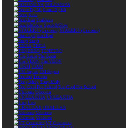
SOLOMEYA
Some By Mi
Sosu
Spaklean
Spark&Glow
STALEKS (Сталекс)
Start Epil
Surgi
TEFIA
TENZERO
The Saem
The YEON
TIAM
TM Sayuri
Tocobo
Tony Moly
Too Cool For School
Uhooma
UNLEASHIA
Uno
URAL LAB
Valmona
Vivienne
VT Cosmetics
WOW FRAU!