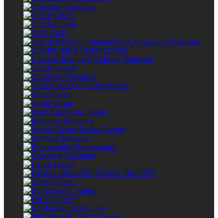
Ceraclinic
CEVE
Ciracle
CKD
COCO BLUES (Тайланд)
COMPLIMEN
Concept (Концепт)
Consly
CORIMO
Cos De BAHA
Cosrx
Create
Dear, Klairs
Deoproce
Derma Factory
Derma:B
Dermagarden
Desembre
Dewal
DEWAL BEAUTY
Domix
Dr. Althea
DR.F5
Dr.MeLoSo
DRS (Китай)