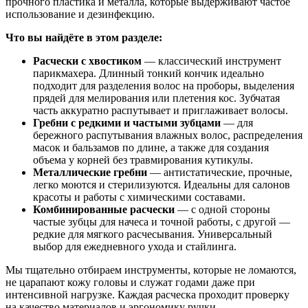
прочного пластика и металла, которые выдерживают частое
использование и дезинфекцию.
Что вы найдёте в этом разделе:
Расчески с хвостиком
— классический инструмент
парикмахера. Длинный тонкий кончик идеально
подходит для разделения волос на проборы, выделения
прядей для мелирования или плетения кос. Зубчатая
часть аккуратно распутывает и приглаживает волосы.
Гребни с редкими и частыми зубцами
— для
бережного распутывания влажных волос, распределения
масок и бальзамов по длине, а также для создания
объема у корней без травмирования кутикулы.
Металлические гребни
— антистатические, прочные,
легко моются и стерилизуются. Идеальны для салонов
красоты и работы с химическими составами.
Комбинированные расчески
— с одной стороны
частые зубцы для начеса и точной работы, с другой —
редкие для мягкого расчесывания. Универсальный
выбор для ежедневного ухода и стайлинга.
Мы тщательно отбираем инструменты, которые не ломаются,
не царапают кожу головы и служат годами даже при
интенсивной нагрузке. Каждая расческа проходит проверку
на качество материалов и эргономику ручки.