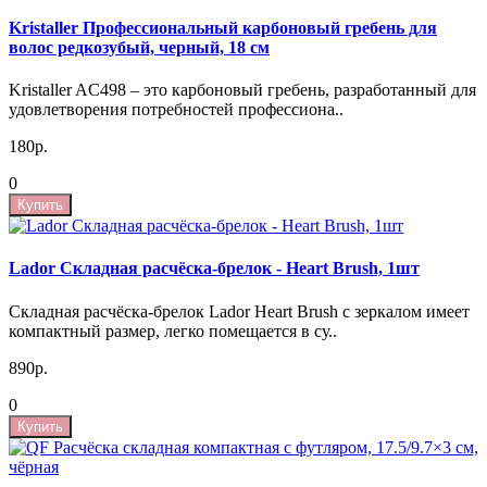
Kristaller Профессиональный карбоновый гребень для
волос редкозубый, черный, 18 см
Kristaller AC498 – это карбоновый гребень, разработанный для
удовлетворения потребностей профессиона..
180р.
0
Купить
Lador Складная расчёска-брелок - Heart Brush, 1шт
Складная расчёска-брелок Lador Heart Brush с зеркалом имеет
компактный размер, легко помещается в су..
890р.
0
Купить