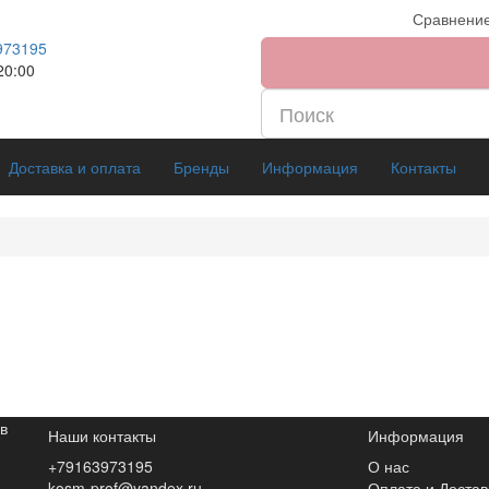
Сравнение
973195
20:00
Доставка и оплата
Бренды
Информация
Контакты
в
Наши контакты
Информация
+79163973195
О нас
kosm-prof@yandex.ru
Оплата и Достав