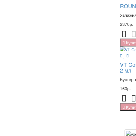
ROUND
Увлажня
2370р.
Купи
VT Cos
2 мл
Бустер-
160р.
Купи