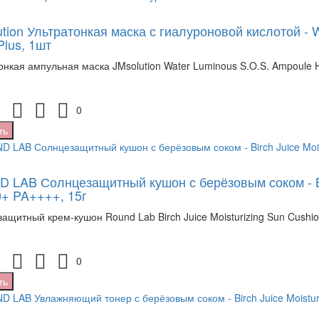
tion Ультратонкая маска с гиалуроновой кислотой - 
Plus, 1шт
онкая ампульная маска JMsolution Water Luminous S.O.S. Ampoule Hy
0
ть
 LAB Солнцезащитный кушон с берёзовым соком - Birc
+ PA++++, 15г
ащитный крем-кушон Round Lab Birch Juice Moisturizing Sun Cushio
0
ть