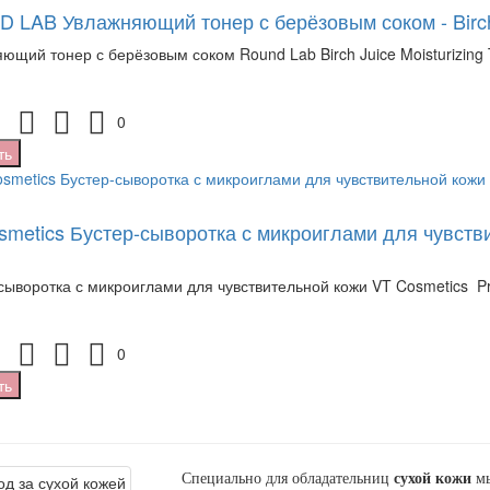
 LAB Увлажняющий тонер с берёзовым соком - Birch J
ющий тонер с берёзовым соком Round Lab Birch Juice Moisturizing 
0
ть
metics Бустер-сыворотка с микроиглами для чувствит
сыворотка с микроиглами для чувствительной кожи VT Cosmetics Pro
0
ть
Специально для обладательниц
сухой кожи
мы