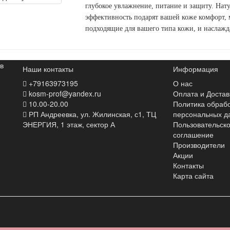
глубокое увлажнение, питание и защиту. Нат
эффективность подарят вашей коже комфорт, 
подходящие для вашего типа кожи, и наслажда
в
Наши контакты
Информация
+79163973195
О нас
kosm-prof@yandex.ru
Оплата и Достав
10.00-20.00
Политика обраб
РП Андреевка, ул. Жилинская, с1, ТЦ
персональных д
ЭНЕРГИЯ, 1 этаж, сектор А
Пользовательск
соглашение
Производители
Акции
Контакты
Карта сайта