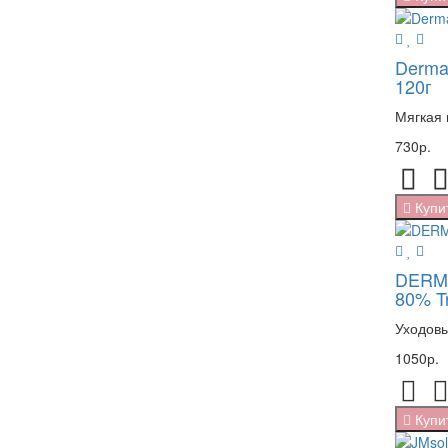
Derma 
120г
Мягкая 
730р.
Купи
DERMA
80% T
Уходовы
1050р.
Купи