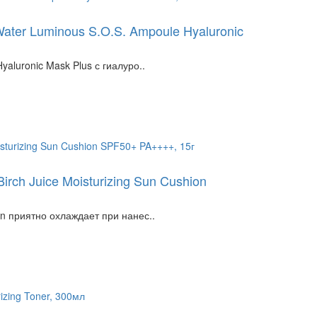
Water Luminous S.O.S. Ampoule Hyaluronic
aluronic Mask Plus с гиалуро..
h Juice Moisturizing Sun Cushion
n приятно охлаждает при нанес..