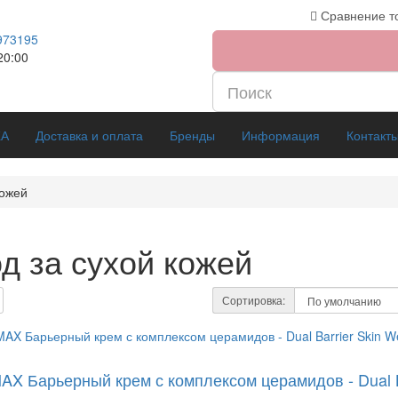
Сравнение то
973195
20:00
ЖА
Доставка и оплата
Бренды
Информация
Контакт
кожей
д за сухой кожей
Сортировка:
AX Барьерный крем с комплексом церамидов - Dual B