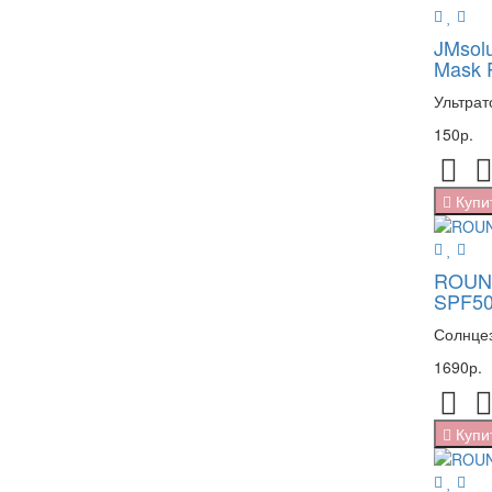
JMsolu
Mask 
Ультрат
150р.
Купи
ROUND
SPF50
Солнцез
1690р.
Купи