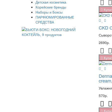
Детская косметика
Корейские бренды
Купи
Наборы и Боксы
ПАРФЮМИРОВАННЫЕ
СРЕДСТВА
CKD С
Сыворот
2690р.
Купи
Derma
cream,
Увлажня
570р.
Купи