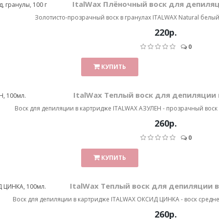
ItalWax Плёночный воск для депиляц
Золотисто-прозрачный воск в гранулах ITALWAX Natural белы
220р.
0
КУПИТЬ
ItalWax Теплый воск для депиляции
Воск для депиляции в картридже ITALWAX АЗУЛЕН - прозрачный воск д
260р.
0
КУПИТЬ
ItalWax Теплый воск для депиляции 
Воск для депиляции в картридже ITALWAX ОКСИД ЦИНКА - воск средней
260р.