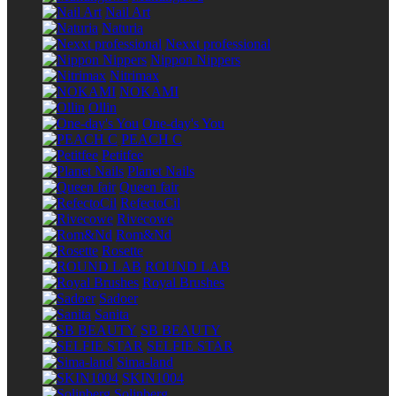
Nail Art
Naturia
Nexxt professional
Nippon Nippers
Nitrimax
NOKAMI
Ollin
One-day's You
PEACH C
Petitfee
Planet Nails
Queen fair
RefectoCil
Rivecowe
Rom&Nd
Rosette
ROUND LAB
Royal Brushes
Sadoer
Sanita
SB BEAUTY
SELFIE STAR
Sima-land
SKIN1004
Solinberg