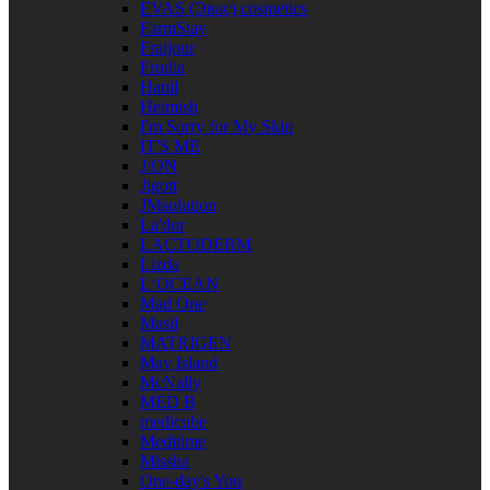
EVAS (Эвас) cosmetics
FarmStay
Fraijour
Frudia
Hanil
Heimish
I'm Sorry for My Skin
IT'S ME
J:ON
Jigott
JMsolution
La'dor
LACTODERM
Lizda
L‘OCEAN
Mad One
Masil
MATRIGEN
May Island
McNally
MED B
medicube
Meditime
Missha
One-day's You