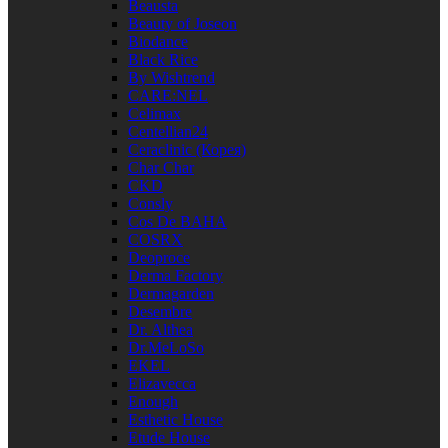
Beausta
Beauty of Joseon
Biodance
Black Rice
By Wishtrend
CARE:NEL
Celimax
Centellian24
Ceraclinic (Корея)
Char Char
CKD
Consly
Cos De BAHA
COSRX
Deoproce
Derma Factory
Dermagarden
Desembre
Dr. Althea
Dr.MeLoSo
EKEL
Elizavecca
Enough
Esthetic House
Etude House