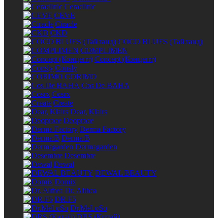
Ceraclinic
CEVE
Ciracle
CKD
COCO BLUES (Тайланд)
COMPLIMEN
Concept (Концепт)
Consly
CORIMO
Cos De BAHA
Cosrx
Create
Dear, Klairs
Deoproce
Derma Factory
Derma:B
Dermagarden
Desembre
Dewal
DEWAL BEAUTY
Domix
Dr. Althea
DR.F5
Dr.MeLoSo
DRS (Китай)