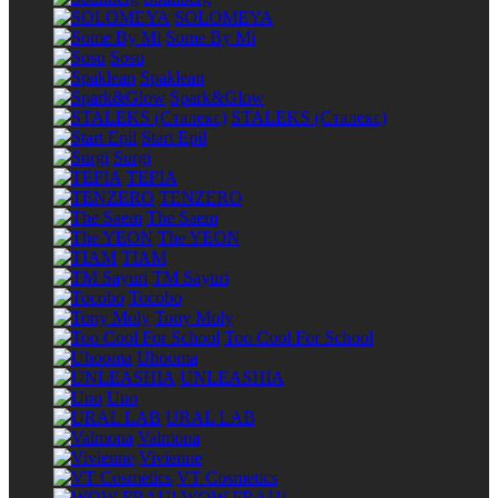
SOLOMEYA
Some By Mi
Sosu
Spaklean
Spark&Glow
STALEKS (Сталекс)
Start Epil
Surgi
TEFIA
TENZERO
The Saem
The YEON
TIAM
TM Sayuri
Tocobo
Tony Moly
Too Cool For School
Uhooma
UNLEASHIA
Uno
URAL LAB
Valmona
Vivienne
VT Cosmetics
WOW FRAU!