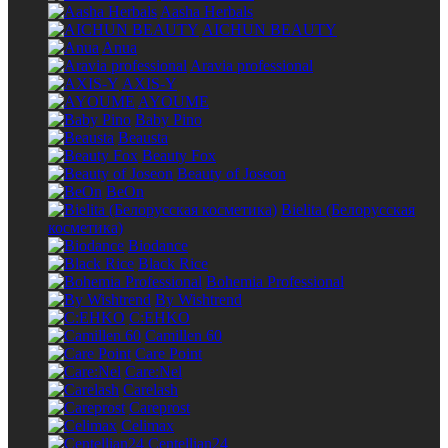
Aasha Herbals
AICHUN BEAUTY
Anua
Aravia professional
AXIS-Y
AYOUME
Baby Pino
Beausta
Beauty Fox
Beauty of Joseon
BeOn
Bielita (Белорусская
косметика)
Biodance
Black Rice
Bohemia Professional
By Wishtrend
C:EHKO
Camillen 60
Care Point
Care:Nel
Carelash
Careprost
Celimax
Centellian24