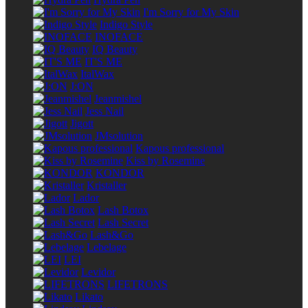
I'm Sorry for My Skin
Indigo Style
INOFACE
IQ Beauty
IT'S ME
ItalWax
J:ON
Jeanmishel
Jess Nail
Jigott
JMsolution
Kapous professional
Kiss by Rosemine
KONDOR
Kristaller
Lador
Lash Botox
Lash Secret
Lash&Go
Lebelage
LEI
Levidor
LIFETRONS
Likato