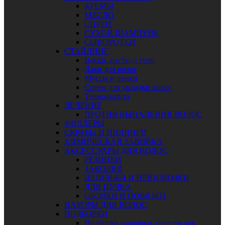
КРЕМЫ
МАСЛО
СПРЕИ
СУХОЙ ШАМПУНЬ
СЫВОРОТКИ
СТАЙЛИНГ
Воски, пасты и гели
Лаки для волос
Муссы и пенки
Спреи для укладки волос
Термозащита
ЛЕЧЕНИЕ
ПРОТИВ ВЫПАДЕНИЯ ВОЛОС
ФИЛЛЕРЫ
СКРАБЫ И ПИЛИНГИ
ХИМИЧЕСКАЯ ЗАВИВКА
АКСЕССУАРЫ ДЛЯ ВОЛОС
РЕЗИНКИ
ЗАКОЛКИ
ШПИЛЬКИ И НЕВИДИМКИ
ДЛЯ ПУЧКА
ОБОДКИ И ПОВЯЗКИ
НАБОРЫ ДЛЯ ВОЛОС
ПОДБОРКИ
Подборка уходовых средств для