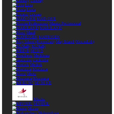
Lindsay
Lion
Lizda
Locean
MAD ONE
Manita Professional
MARILAND
Masil
MATRIGEN
May Island (KocosLab)
McNally
MED B
Medibeau
medicube
Mediok
Meditime
Mertz
Mezonica
MI-RI-NE
Missha
MIVIXIL
Mizon
Mukunghwa