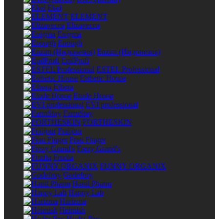
Ekel
ELEMENT
Elizavecca
Enigma
Enough
Enzim (Индонезия)
EpilProfi
ESTEL Professional
Esthetic House
Ethera
Etude House
EVI professional
FarmStay
FORTHESKIN
Fraijour
Frau Finger
Frezy Grand's
Frudia
FUNNY ORGANIX
Godefroy
Hanil Pharm
Happy Lab
Harizma
Heimish
Hydra Pen