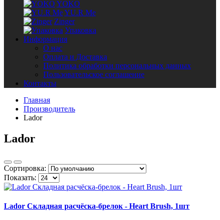
YOKO
YU.R Me
Zinger
Упаковка
Информация
О нас
Оплата и Доставка
Политика обработки персональных данных
Пользовательское соглашение
Контакты
Главная
Производитель
Lador
Lador
Сортировка:
Показать:
Lador Складная расчёска-брелок - Heart Brush, 1шт