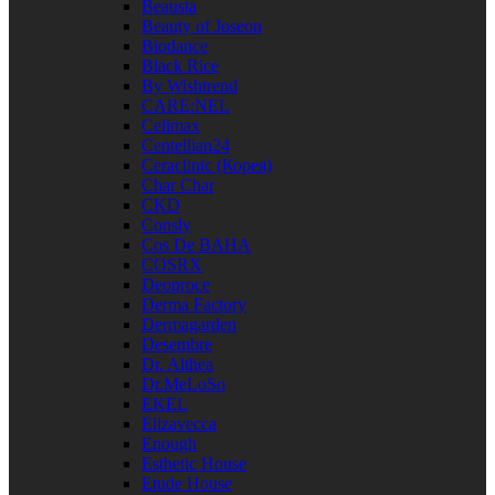
Beausta
Beauty of Joseon
Biodance
Black Rice
By Wishtrend
CARE:NEL
Celimax
Centellian24
Ceraclinic (Корея)
Char Char
CKD
Consly
Cos De BAHA
COSRX
Deoproce
Derma Factory
Dermagarden
Desembre
Dr. Althea
Dr.MeLoSo
EKEL
Elizavecca
Enough
Esthetic House
Etude House