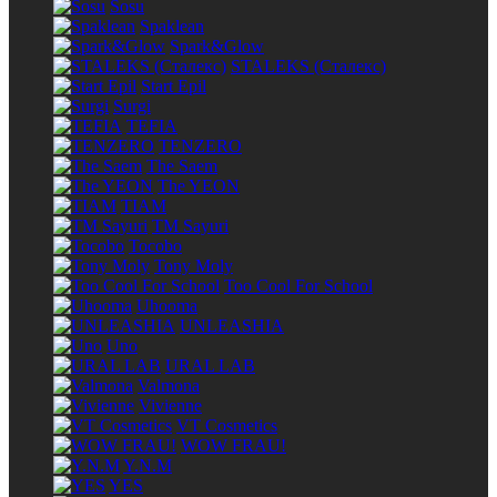
Sosu
Spaklean
Spark&Glow
STALEKS (Сталекс)
Start Epil
Surgi
TEFIA
TENZERO
The Saem
The YEON
TIAM
TM Sayuri
Tocobo
Tony Moly
Too Cool For School
Uhooma
UNLEASHIA
Uno
URAL LAB
Valmona
Vivienne
VT Cosmetics
WOW FRAU!
Y.N.M
YES