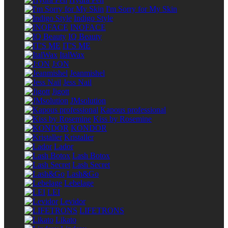
I'm Sorry for My Skin
Indigo Style
INOFACE
IQ Beauty
IT'S ME
ItalWax
J:ON
Jeanmishel
Jess Nail
Jigott
JMsolution
Kapous professional
Kiss by Rosemine
KONDOR
Kristaller
Lador
Lash Botox
Lash Secret
Lash&Go
Lebelage
LEI
Levidor
LIFETRONS
Likato