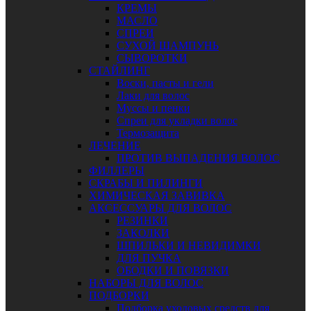
КРЕМЫ
МАСЛО
СПРЕИ
СУХОЙ ШАМПУНЬ
СЫВОРОТКИ
СТАЙЛИНГ
Воски, пасты и гели
Лаки для волос
Муссы и пенки
Спреи для укладки волос
Термозащита
ЛЕЧЕНИЕ
ПРОТИВ ВЫПАДЕНИЯ ВОЛОС
ФИЛЛЕРЫ
СКРАБЫ И ПИЛИНГИ
ХИМИЧЕСКАЯ ЗАВИВКА
АКСЕССУАРЫ ДЛЯ ВОЛОС
РЕЗИНКИ
ЗАКОЛКИ
ШПИЛЬКИ И НЕВИДИМКИ
ДЛЯ ПУЧКА
ОБОДКИ И ПОВЯЗКИ
НАБОРЫ ДЛЯ ВОЛОС
ПОДБОРКИ
Подборка уходовых средств для