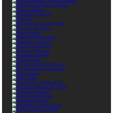
Nexxt professional
Nippon Nippers
Nitrimax
NOKAMI
Ollin
One-day's You
PEACH C
Petitfee
Planet Nails
Queen fair
RefectoCil
Rivecowe
Rom&Nd
Rosette
ROUND LAB
Royal Brushes
Sadoer
Sanita
SB BEAUTY
SELFIE STAR
Sima-land
SKIN1004
Solinberg
SOLOMEYA
Some By Mi