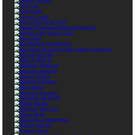
Lindsay
Lion
Lizda
Locean
MAD ONE
Manita Professional
MARILAND
Masil
MATRIGEN
May Island (KocosLab)
McNally
MED B
Medibeau
medicube
Mediok
Meditime
Mertz
Mezonica
MI-RI-NE
Missha
MIVIXIL
Mizon
Mukunghwa
Nail Art
Naturia