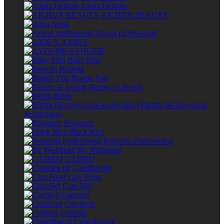
Aasha Herbals
AICHUN BEAUTY
Anua
Aravia professional
AXIS-Y
AYOUME
Baby Pino
Beausta
Beauty Fox
Beauty of Joseon
BeOn
Bielita (Белорусская
косметика)
Biodance
Black Rice
Bohemia Professional
By Wishtrend
C:EHKO
Camillen 60
Care Point
Care:Nel
Carelash
Careprost
Celimax
Centellian24