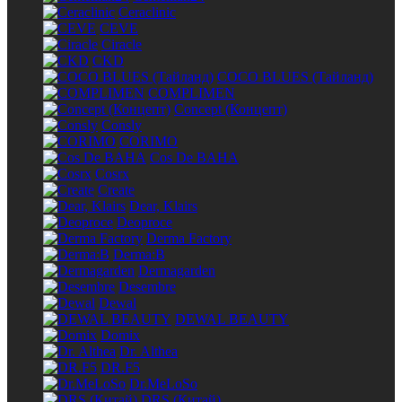
Ceraclinic
CEVE
Ciracle
CKD
COCO BLUES (Тайланд)
COMPLIMEN
Concept (Концепт)
Consly
CORIMO
Cos De BAHA
Cosrx
Create
Dear, Klairs
Deoproce
Derma Factory
Derma:B
Dermagarden
Desembre
Dewal
DEWAL BEAUTY
Domix
Dr. Althea
DR.F5
Dr.MeLoSo
DRS (Китай)