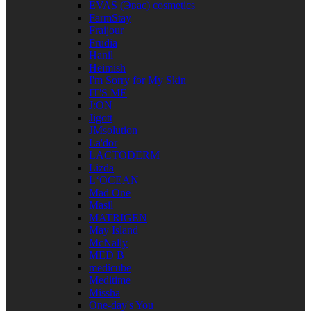
EVAS (Эвас) cosmetics
FarmStay
Fraijour
Frudia
Hanil
Heimish
I'm Sorry for My Skin
IT'S ME
J:ON
Jigott
JMsolution
La'dor
LACTODERM
Lizda
L‘OCEAN
Mad One
Masil
MATRIGEN
May Island
McNally
MED B
medicube
Meditime
Missha
One-day's You