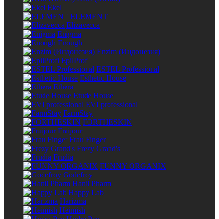
Ekel
ELEMENT
Elizavecca
Enigma
Enough
Enzim (Индонезия)
EpilProfi
ESTEL Professional
Esthetic House
Ethera
Etude House
EVI professional
FarmStay
FORTHESKIN
Fraijour
Frau Finger
Frezy Grand's
Frudia
FUNNY ORGANIX
Godefroy
Hanil Pharm
Happy Lab
Harizma
Heimish
Hydra Pen