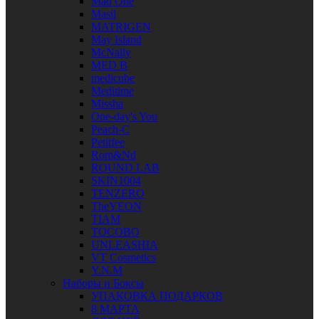
Mad One
Masil
MATRIGEN
May Island
McNally
MED B
medicube
Meditime
Missha
One-day's You
Peach-C
Petitfee
Rom&Nd
ROUND LAB
SKIN1004
TENZERO
TheYEON
TIAM
TOCOBO
UNLEASHIA
VT Cosmetics
Y.N.M
Наборы и Боксы
УПАКОВКА ПОДАРКОВ
8 МАРТА