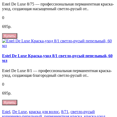
Estel De Luxe 8/75 — профессиональная перманентная краска-
уход, создающая насыщенный светло-русый от..
0
695р.
Купить
Estel De Luxe Краска-уход 8/1 светло-русый пепельный, 60
мл
Estel De Luxe 8/1 — профессиональная перманентная краска-
уход, создающая благородный светло-русый от..
0
695р.
Купить
Estel
,
De Luxe
,
краска для волос
,
8/71
,
светло-русый
коричнево-пепельный
,
перманентная краска
,
краска-уход
,