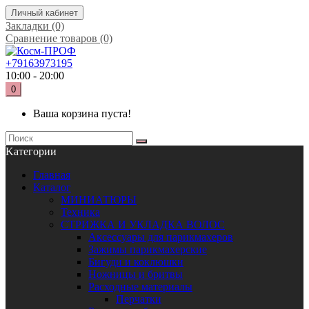
Личный кабинет
Закладки (0)
Сравнение товаров (0)
+79163973195
10:00 - 20:00
0
Ваша корзина пуста!
Kатегории
Главная
Каталог
МИНИАТЮРЫ
Техника
СТРИЖКА И УКЛАДКА ВОЛОС
Аксессуары для парикмахеров
Зажимы парикмахерские
Бигуди и коклюшки
Ножницы и бритвы
Расходные материалы
Перчатки