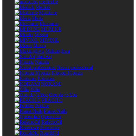
medicube
Mediok
Meditime
Mertz
Mezonica
MI-RI-NE
Missha
MIVIXIL
Mizon
Mukunghwa
Nail Art
Naturia
Nexxt professional
Nippon Nippers
Nitrimax
NOKAMI
Ollin
One-day's You
PEACH C
Petitfee
Planet Nails
Queen fair
RefectoCil
Rivecowe
Rom&Nd