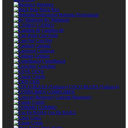
Biodance
Black Rice
Bohemia Professional
By Wishtrend
C:EHKO
Camillen 60
Care Point
Care:Nel
Carelash
Careprost
Celimax
Centellian24
Ceraclinic
CEVE
Ciracle
CKD
COCO BLUES (Тайланд)
COMPLIMEN
Concept (Концепт)
Consly
CORIMO
Cos De BAHA
Cosrx
Create
Dear, Klairs