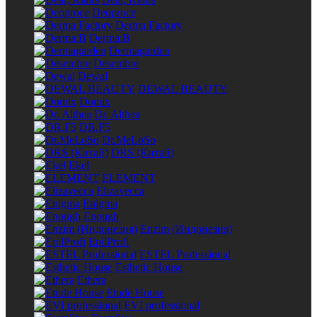
Deoproce
Derma Factory
Derma:B
Dermagarden
Desembre
Dewal
DEWAL BEAUTY
Domix
Dr. Althea
DR.F5
Dr.MeLoSo
DRS (Китай)
Ekel
ELEMENT
Elizavecca
Enigma
Enough
Enzim (Индонезия)
EpilProfi
ESTEL Professional
Esthetic House
Ethera
Etude House
EVI professional