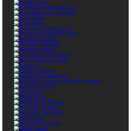
Rosette
ROUND LAB
Royal Brushes
Sadoer
Sanita
SB BEAUTY
SELFIE STAR
Sima-land
SKIN1004
Solinberg
SOLOMEYA
Some By Mi
Sosu
Spaklean
Spark&Glow
STALEKS (Сталекс)
Start Epil
Surgi
TEFIA
TENZERO
The Saem
The YEON
TIAM
TM Sayuri
Tocobo