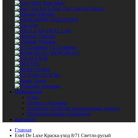
Tony Moly
Too Cool For School
Uhooma
UNLEASHIA
Uno
URAL LAB
Valmona
Vivienne
VT Cosmetics
WOW FRAU!
Y.N.M
YES
YOKO
YU.R Me
Zinger
Упаковка
Информация
О нас
Оплата и Доставка
Политика обработки персональных данных
Пользовательское соглашение
Контакты
Главная
Estel De Luxe Краска-уход 8/71 Светло-русый