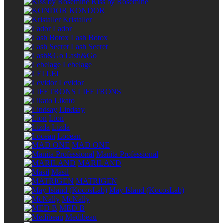
Kiss by Rosemine
KONDOR
Kristaller
Lador
Lash Botox
Lash Secret
Lash&Go
Lebelage
LEI
Levidor
LIFETRONS
Likato
Lindsay
Lion
Lizda
Locean
MAD ONE
Manita Professional
MARILAND
Masil
MATRIGEN
May Island (KocosLab)
McNally
MED B
Medibeau