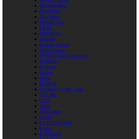
Dermagarden
Desembre
Dr. Althea
Dr.MeLoSo
EKEL
Elizavecca
Enough
Esthetic House
Etude House
EVAS (Эвас) cosmetics
FarmStay
Fraijour
Frudia
Hanil
Heimish
I'm Sorry for My Skin
IT'S ME
J:ON
Jigott
JMsolution
La'dor
LACTODERM
Lizda
L‘OCEAN