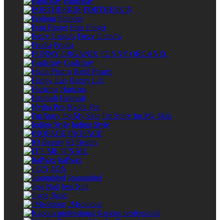
FarmStay
FORTHESKIN
Fraijour
Frau Finger
Frezy Grand's
Frudia
FUNNY ORGANIX
Godefroy
Hanil Pharm
Happy Lab
Harizma
Heimish
Hydra Pen
I'm Sorry for My Skin
Indigo Style
INOFACE
IQ Beauty
IT'S ME
ItalWax
J:ON
Jeanmishel
Jess Nail
Jigott
JMsolution
Kapous professional