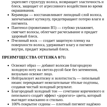
укрепляет структуру волоса, возвращает эластичность и
блеск, защищает от агрессивного воздействия во время
окрашивания.
Керамиды — восстанавливают липидный слой волоса,
запечатывают кутикулу, предотвращают потерю влаги и
пигмента.
Пантенол (провитамин B5) — глубоко увлажняет,
смягчает волосы, облегчает расчесывание и придает
здоровый блеск.
Пчелиный воск — создает защитную пленку на
поверхности волоса, удерживает влагу и пигмент
внутри, придает зеркальный блеск.
ПРЕИМУЩЕСТВА ОТТЕНКА 8/71:
Освежит образ — добавит волосам благородную
холодную ноту на светло-русой базе без затемнения,
визуально освежит лицо.
Нейтрализует желтизну и золотистость — пепельный
нюанс перекрывает нежелательные тёплые подтоны,
создавая чистый холодный результат.
Благородный холодный тон — сочетание коричневого и
пепельного создаёт эффект «дорогого» цвета, который
выглядит изысканно и стильно.
100% покрытие седины — плотный пигмент надёжно