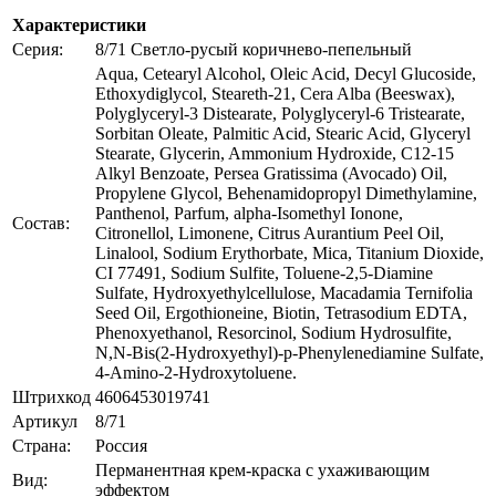
Характеристики
Серия:
8/71 Светло-русый коричнево-пепельный
Aqua, Cetearyl Alcohol, Oleic Acid, Decyl Glucoside,
Ethoxydiglycol, Steareth-21, Cera Alba (Beeswax),
Polyglyceryl-3 Distearate, Polyglyceryl-6 Tristearate,
Sorbitan Oleate, Palmitic Acid, Stearic Acid, Glyceryl
Stearate, Glycerin, Ammonium Hydroxide, C12-15
Alkyl Benzoate, Persea Gratissima (Avocado) Oil,
Propylene Glycol, Behenamidopropyl Dimethylamine,
Panthenol, Parfum, alpha-Isomethyl Ionone,
Состав:
Citronellol, Limonene, Citrus Aurantium Peel Oil,
Linalool, Sodium Erythorbate, Mica, Titanium Dioxide,
CI 77491, Sodium Sulfite, Toluene-2,5-Diamine
Sulfate, Hydroxyethylcellulose, Macadamia Ternifolia
Seed Oil, Ergothioneine, Biotin, Tetrasodium EDTA,
Phenoxyethanol, Resorcinol, Sodium Hydrosulfite,
N,N-Bis(2-Hydroxyethyl)-p-Phenylenediamine Sulfate,
4-Amino-2-Hydroxytoluene.
Штрихкод
4606453019741
Артикул
8/71
Страна:
Россия
Перманентная крем-краска с ухаживающим
Вид:
эффектом