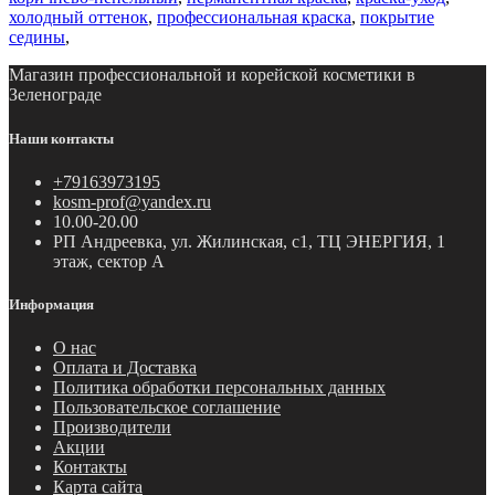
холодный оттенок
,
профессиональная краска
,
покрытие
седины
,
Магазин профессиональной и корейской косметики в
Зеленограде
Наши контакты
+79163973195
kosm-prof@yandex.ru
10.00-20.00
РП Андреевка, ул. Жилинская, с1, ТЦ ЭНЕРГИЯ, 1
этаж, сектор А
Информация
О нас
Оплата и Доставка
Политика обработки персональных данных
Пользовательское соглашение
Производители
Акции
Контакты
Карта сайта