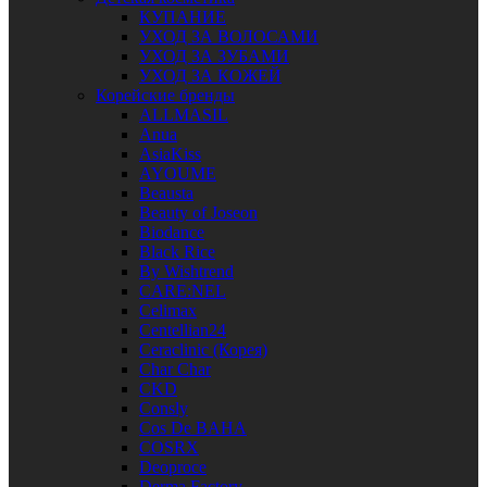
КУПАНИЕ
УХОД ЗА ВОЛОСАМИ
УХОД ЗА ЗУБАМИ
УХОД ЗА КОЖЕЙ
Корейские бренды
ALLMASIL
Anua
AsiaKiss
AYOUME
Beausta
Beauty of Joseon
Biodance
Black Rice
By Wishtrend
CARE:NEL
Celimax
Centellian24
Ceraclinic (Корея)
Char Char
CKD
Consly
Cos De BAHA
COSRX
Deoproce
Derma Factory