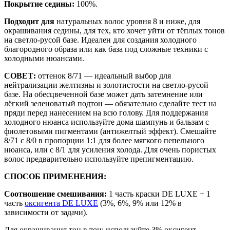
Покрытие седины:
100%.
Подходит для
натуральных волос уровня 8 и ниже, для
окрашивания седины, для тех, кто хочет уйти от тёплых тонов
на светло-русой базе. Идеален для создания холодного
благородного образа или как база под сложные техники с
холодными нюансами.
СОВЕТ:
оттенок 8/71 — идеальный выбор для
нейтрализации желтизны и золотистости на светло-русой
базе. На обесцвеченной базе может дать затемнение или
лёгкий зеленоватый подтон — обязательно сделайте тест на
пряди перед нанесением на всю голову. Для поддержания
холодного нюанса используйте дома шампунь и бальзам с
фиолетовыми пигментами (антижелтый эффект). Смешайте
8/71 с 8/0 в пропорции 1:1 для более мягкого пепельного
нюанса, или с 8/1 для усиления холода. Для очень пористых
волос предварительно используйте препигментацию.
СПОСОБ ПРИМЕНЕНИЯ:
Соотношение смешивания:
1 часть краски DE LUXE + 1
часть
оксигента DE LUXE
(3%, 6%, 9% или 12% в
зависимости от задачи).
Для окрашивания тон в тон: используйте 3% оксигент.