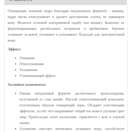
Очищающая энзимная пудра благодаря натуральному ферменту - папаину,
пудра мягко отшелушивает и удаляет ороговевшие клетки, не травмируя
кожу. Является отличной альтернативой скрабу или пилингу. Комплекс из
ферментированных растительных экстрактов и пробиотиков бережно
ухаживает за кожей, увлажняет и успокаивает. Подходит для чувствительной
кожи.
Эффект:
Очищение
Отшелушивание
Увлажнение
Успокаивающий эффект
Активные компоненты:
Папаин натуральный фермент растительного происхождения,
получаемый из сока папайи. Мягкий отшелушивающий компонент,
естественным образом очищающий поры. Обладает осветляющим
эффектом, за счёт чего выравнивает общий тон кожи и улучшает цвет
лица. Превосходно лечит воспаления, справляется с акне и угревой
сыпью;
Аллантоин смягчает, интенсивно увлажняет кожу, способствует