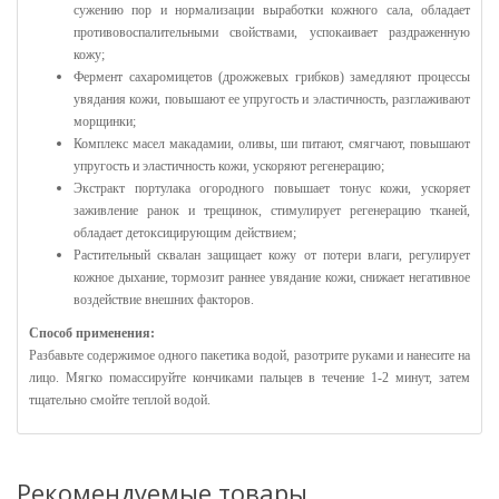
сужению пор и нормализации выработки кожного сала, обладает
противовоспалительными свойствами, успокаивает раздраженную
кожу;
Фермент сахаромицетов (дрожжевых грибков) замедляют процессы
увядания кожи, повышают ее упругость и эластичность, разглаживают
морщинки;
Комплекс масел макадамии, оливы, ши питают, смягчают, повышают
упругость и эластичность кожи, ускоряют регенерацию;
Экстракт портулака огородного повышает тонус кожи, ускоряет
заживление ранок и трещинок, стимулирует регенерацию тканей,
обладает детоксицирующим действием;
Растительный сквалан защищает кожу от потери влаги, регулирует
кожное дыхание, тормозит раннее увядание кожи, снижает негативное
воздействие внешних факторов.
Способ применения:
Разбавьте содержимое одного пакетика водой, разотрите руками и нанесите на
лицо. Мягко помассируйте кончиками пальцев в течение 1-2 минут, затем
тщательно смойте теплой водой.
Рекомендуемые товары