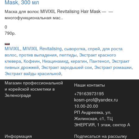
Mask, 300 мл
Маска для волос MIVIXIL Revitalising Hair Mask — —
многофункциональная мас..
0
790р.
MIVIXIL
,
MIVIXIL Revitalising
,
сыворотка
,
спрей
,
для роста
волос
,
против выпадения
,
пептиды
,
Экстракт красного
клевера
,
Кофеин
,
Ниацинамид
,
кератин
,
Пантенол
,
Экстракт
пивных дрожжей
,
Экстракт зародышей сои
,
Экстракт ромашки
,
Экстракт вайды красильной
,
Магазин профессиональной
Наши контакты
и корейской косметики в
+79163973195
Зеленограде
kosm-prof@yandex.ru
10.00-20.00
РП Андреевка, ул.
Жилинская, с1, ТЦ
ЭНЕРГИЯ, 1 этаж, сектор А
Информация
Подписаться на рассылку