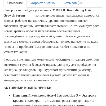
Описание
Характеристики
Отзывов (0)
Сыворотка-спрей для роста волос
MIVIXIL Revitalizing Hair
Growth Serum
— — концентрированная несмываемая сыворотка,
которая работает на клеточном уровне: интенсивно питает
волосяные луковицы, останавливает выпадение, стимулирует рост
новых крепких волос и параллельно восстанавливает
повреждённую структуру по всей длине. Лёгкая водянистая
текстура в формате спрея обеспечивает точное нанесение на кожу
головы по проборам, быстро впитывается без липкости и не
утяжеляет корни.
Формула с пептидным комплексом, кофеином и полным спектром
витаминов группы В создаёт идеальную среду для пробуждения
«спящих» фолликулов. При курсовом применении (4 месяца)
сыворотка заметно увеличивает густоту, укрепляет корни и
возвращает волосам жизненную силу.
АКТИВНЫЕ КОМПОНЕНТЫ:
Пептидный комплекс Acetyl Tetrapeptide-3
+
Экстракт
красного клевера
— стимуляция роста изнутри: ацетил
тетрапептид-3 укрепляет связь фолликула с дермой,