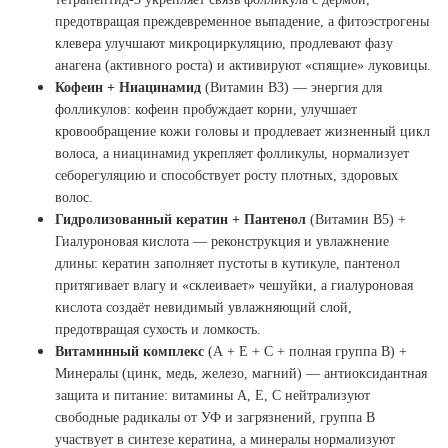
предотвращая преждевременное выпадение, а фитоэстрогены
клевера улучшают микроциркуляцию, продлевают фазу
анагена (активного роста) и активируют «спящие» луковицы.
Кофеин + Ниацинамид
(Витамин B3) — энергия для
фолликулов: кофеин пробуждает корни, улучшает
кровообращение кожи головы и продлевает жизненный цикл
волоса, а ниацинамид укрепляет фолликулы, нормализует
себорегуляцию и способствует росту плотных, здоровых
волос.
Гидролизованный кератин + Пантенол
(Витамин B5) +
Гиалуроновая кислота — реконструкция и увлажнение
длины: кератин заполняет пустоты в кутикуле, пантенол
притягивает влагу и «склеивает» чешуйки, а гиалуроновая
кислота создаёт невидимый увлажняющий слой,
предотвращая сухость и ломкость.
Витаминный комплекс
(А + Е + С + полная группа В) +
Минералы (цинк, медь, железо, магний) — антиоксидантная
защита и питание: витамины А, Е, С нейтрализуют
свободные радикалы от УФ и загрязнений, группа В
участвует в синтезе кератина, а минералы нормализуют