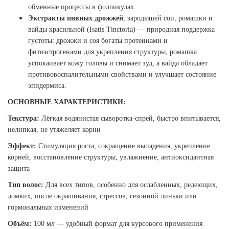
обменные процессы в фолликулах.
Экстракты пивных дрожжей
, зародышей сои, ромашки и
вайды красильной (Isatis Tinctoria) — природная поддержка
густоты: дрожжи и соя богаты протеинами и
фитоэстрогенами для укрепления структуры, ромашка
успокаивает кожу головы и снимает зуд, а вайда обладает
противовоспалительными свойствами и улучшает состояние
эпидермиса.
ОСНОВНЫЕ ХАРАКТЕРИСТИКИ:
Текстура:
Лёгкая водянистая сыворотка-спрей, быстро впитывается,
нелипкая, не утяжеляет корни
Эффект:
Стимуляция роста, сокращение выпадения, укрепление
корней, восстановление структуры, увлажнение, антиоксидантная
защита
Тип волос:
Для всех типов, особенно для ослабленных, редеющих,
ломких, после окрашивания, стрессов, сезонной линьки или
гормональных изменений
Объём:
100 мл — удобный формат для курсового применения