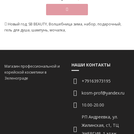
Новый год
,
SB BEAUTY
,
Волшебница зима
,
набор
,
подарочный
,
гель для душа
,
шампунь
,
мочалка
,
НАШИ КОНТАКТЫ
Магазин профессиональной и
корейской косметики в
Зеленограде
+79163973195
kosm-prof@yandex.ru
10.00-20.00
РП Андреевка, ул.
Жилинская, с1, ТЦ
ЭНЕРГИЯ, 1 этаж,