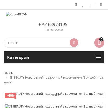
+79163973195
10:00 - 20:00
0
Kатегории
Главная
SB BEAUTY Новогодний подарочный в косметичке "Волшебница
зима"
-40
-40
%
%