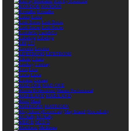
Kiss by Rosemine
KONDOR
Kristaller
Lador
Lash Botox
Lash Secret
Lash&Go
Lebelage
LEI
Levidor
LIFETRONS
Likato
Lindsay
Lion
Lizda
Locean
MAD ONE
Manita Professional
MARILAND
Masil
MATRIGEN
May Island (KocosLab)
McNally
MED B
Medibeau