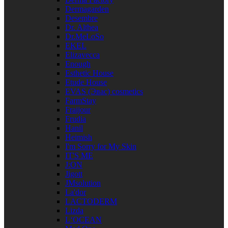
Dermagarden
Desembre
Dr. Althea
Dr.MeLoSo
EKEL
Elizavecca
Enough
Esthetic House
Etude House
EVAS (Эвас) cosmetics
FarmStay
Fraijour
Frudia
Hanil
Heimish
I'm Sorry for My Skin
IT'S ME
J:ON
Jigott
JMsolution
La'dor
LACTODERM
Lizda
L‘OCEAN