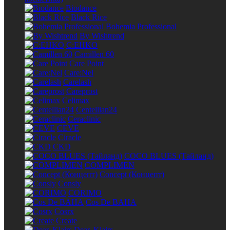
Biodance
Black Rice
Bohemia Professional
By Wishtrend
C:EHKO
Camillen 60
Care Point
Care:Nel
Carelash
Careprost
Celimax
Centellian24
Ceraclinic
CEVE
Ciracle
CKD
COCO BLUES (Тайланд)
COMPLIMEN
Concept (Концепт)
Consly
CORIMO
Cos De BAHA
Cosrx
Create
Dear, Klairs