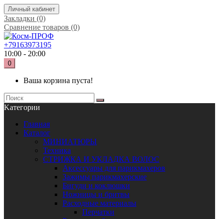
Личный кабинет
Закладки (0)
Сравнение товаров (0)
+79163973195
10:00 - 20:00
0
Ваша корзина пуста!
Kатегории
Главная
Каталог
МИНИАТЮРЫ
Техника
СТРИЖКА И УКЛАДКА ВОЛОС
Аксессуары для парикмахеров
Зажимы парикмахерские
Бигуди и коклюшки
Ножницы и бритвы
Расходные материалы
Перчатки