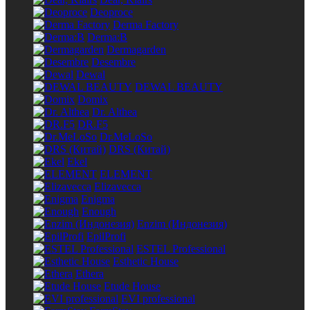
Deoproce
Derma Factory
Derma:B
Dermagarden
Desembre
Dewal
DEWAL BEAUTY
Domix
Dr. Althea
DR.F5
Dr.MeLoSo
DRS (Китай)
Ekel
ELEMENT
Elizavecca
Enigma
Enough
Enzim (Индонезия)
EpilProfi
ESTEL Professional
Esthetic House
Ethera
Etude House
EVI professional