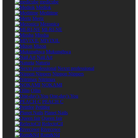
medicube
Mediok
Meditime
Mertz
Mezonica
MI-RI-NE
Missha
MIVIXIL
Mizon
Mukunghwa
Nail Art
Naturia
Nexxt professional
Nippon Nippers
Nitrimax
NOKAMI
Ollin
One-day's You
PEACH C
Petitfee
Planet Nails
Queen fair
RefectoCil
Rivecowe
Rom&Nd