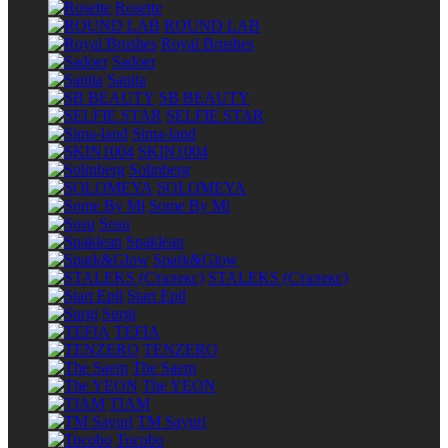
Rosette
ROUND LAB
Royal Brushes
Sadoer
Sanita
SB BEAUTY
SELFIE STAR
Sima-land
SKIN1004
Solinberg
SOLOMEYA
Some By Mi
Sosu
Spaklean
Spark&Glow
STALEKS (Сталекс)
Start Epil
Surgi
TEFIA
TENZERO
The Saem
The YEON
TIAM
TM Sayuri
Tocobo