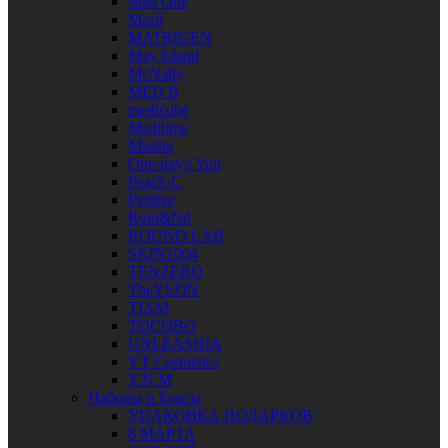
Mad One
Masil
MATRIGEN
May Island
McNally
MED B
medicube
Meditime
Missha
One-day's You
Peach-C
Petitfee
Rom&Nd
ROUND LAB
SKIN1004
TENZERO
TheYEON
TIAM
TOCOBO
UNLEASHIA
VT Cosmetics
Y.N.M
Наборы и Боксы
УПАКОВКА ПОДАРКОВ
8 МАРТА