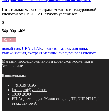
Питательная маска с экстрактом манго и гиалуроновой
кислотой от URAL LAB глубоко увлажняет..
0
54р.
90р.
-40
%
Купить
новый год
,
URAL LAB
,
Тканевая маска
,
для лица
,
увлажняющая
,
экстракт малины
,
гиалуроновая кислота
,
Магазин профессиональной и корейской косметики в
Зеленограде
Наши контакты
+79163973195
kosm-prof@yandex.ru
10.00-20.00
РП Андреевка, ул. Жилинская, с1, ТЦ ЭНЕРГИЯ, 1
этаж, сектор А