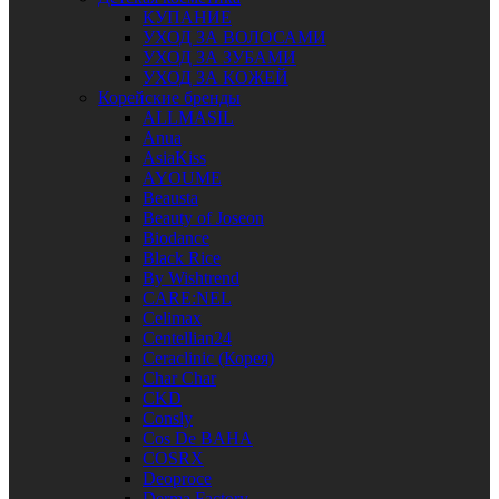
КУПАНИЕ
УХОД ЗА ВОЛОСАМИ
УХОД ЗА ЗУБАМИ
УХОД ЗА КОЖЕЙ
Корейские бренды
ALLMASIL
Anua
AsiaKiss
AYOUME
Beausta
Beauty of Joseon
Biodance
Black Rice
By Wishtrend
CARE:NEL
Celimax
Centellian24
Ceraclinic (Корея)
Char Char
CKD
Consly
Cos De BAHA
COSRX
Deoproce
Derma Factory