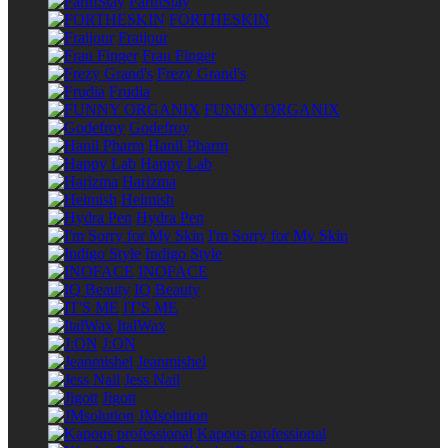
FarmStay
FORTHESKIN
Fraijour
Frau Finger
Frezy Grand's
Frudia
FUNNY ORGANIX
Godefroy
Hanil Pharm
Happy Lab
Harizma
Heimish
Hydra Pen
I'm Sorry for My Skin
Indigo Style
INOFACE
IQ Beauty
IT'S ME
ItalWax
J:ON
Jeanmishel
Jess Nail
Jigott
JMsolution
Kapous professional