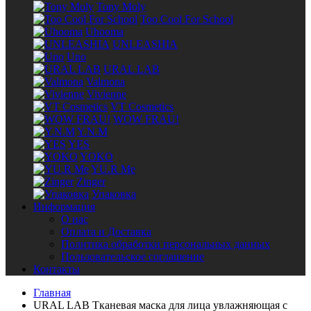
Tony Moly
Too Cool For School
Uhooma
UNLEASHIA
Uno
URAL LAB
Valmona
Vivienne
VT Cosmetics
WOW FRAU!
Y.N.M
YES
YOKO
YU.R Me
Zinger
Упаковка
Информация
О нас
Оплата и Доставка
Политика обработки персональных данных
Пользовательское соглашение
Контакты
Главная
URAL LAB Тканевая маска для лица увлажняющая с